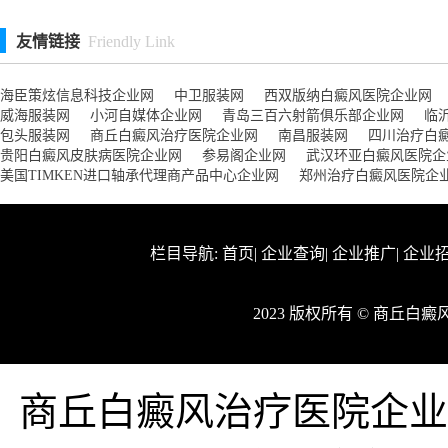
友情链接
Friendly Link
海臣策炫信息科技企业网
中卫服装网
西双版纳白癜风医院企业网
威海服装网
小河自媒体企业网
青岛三百六射箭俱乐部企业网
临
包头服装网
商丘白癜风治疗医院企业网
南昌服装网
四川治疗白
贵阳白癜风皮肤病医院企业网
参易阁企业网
武汉环亚白癜风医院企
美国TIMKEN进口轴承代理商产品中心企业网
郑州治疗白癜风医院企
栏目导航:
首页
|
企业查询
|
企业推广
|
企业
2023 版权所有 © 商丘
商丘白癜风治疗医院企业网ww